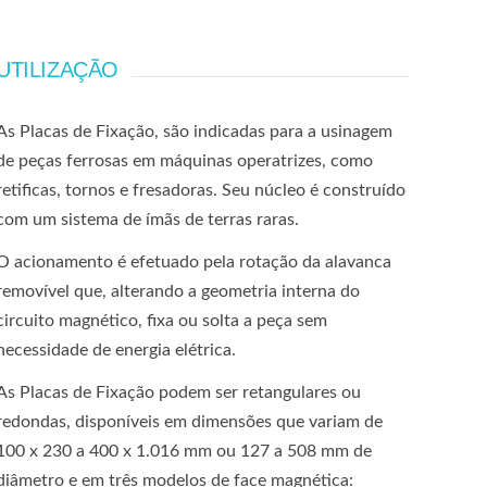
UTILIZAÇÃO
As Placas de Fixação, são indicadas para a usinagem
de peças ferrosas em máquinas operatrizes, como
retificas, tornos e fresadoras. Seu núcleo é construído
com um sistema de ímãs de terras raras.
O acionamento é efetuado pela rotação da alavanca
removível que, alterando a geometria interna do
circuito magnético, fixa ou solta a peça sem
necessidade de energia elétrica.
As Placas de Fixação podem ser retangulares ou
redondas, disponíveis em dimensões que variam de
100 x 230 a 400 x 1.016 mm ou 127 a 508 mm de
diâmetro e em três modelos de face magnética: