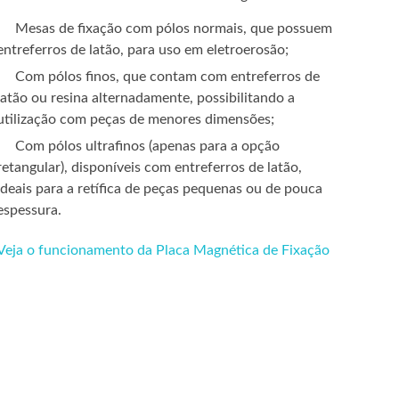
Mesas de fixação com pólos normais, que possuem
entreferros de latão, para uso em eletroerosão;
Com pólos finos, que contam com entreferros de
latão ou resina alternadamente, possibilitando a
utilização com peças de menores dimensões;
Com pólos ultrafinos (apenas para a opção
retangular), disponíveis com entreferros de latão,
ideais para a retífica de peças pequenas ou de pouca
espessura.
CONTATO
Veja o funcionamento da Placa Magnética de Fixação
+55 (11) 2574-0680
+55 (14) 99101-5301
comercial@ekkoll.com.br
Horário
Segunda—sexta: 8h–17h