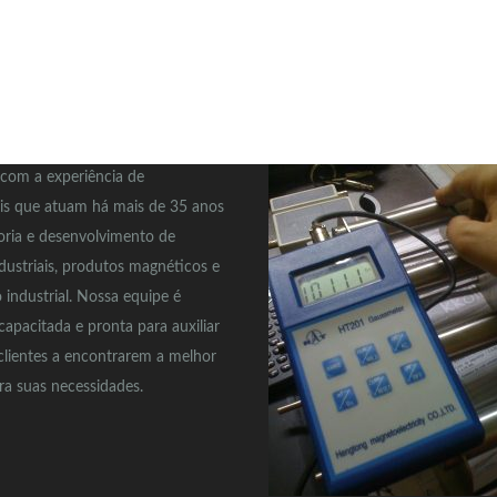
PERIÊNCIA
EM ALTA
com a experiência de
ais que atuam há mais de 35 anos
oria e desenvolvimento de
ndustriais, produtos magnéticos e
industrial. Nossa equipe é
capacitada e pronta para auxiliar
clientes a encontrarem a melhor
ra suas necessidades.