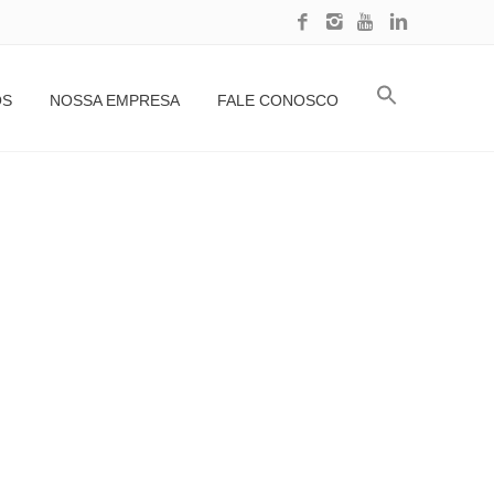
Home
Separador magnético de Limpeza Automática
OS
NOSSA EMPRESA
FALE CONOSCO