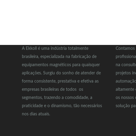
QUEM SOMOS
NOSSA EX
A Ekkoll é uma indústria totalmente
Contamos 
brasileira, especializada na fabricação de
profission
equipamentos magnéticos para quaisquer
na consult
aplicações. Surgiu do sonho de atender de
projetos i
forma consistente, prestativa e efetiva as
automação 
empresas brasileiras de todos os
altamente 
segmentos, trazendo a comodidade, a
os nossos 
praticidade e o dinamismo, tão necessários
solução pa
nos dias atuais.