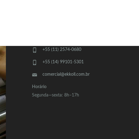
CONTATO
+55 (11) 2574-0680
+55 (14) 99101-5301
comercial@ekkoll.com.br
Horário
Segunda—sexta: 8h–17h